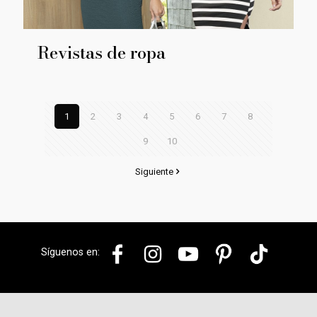
Revistas de ropa
1
2
3
4
5
6
7
8
9
10
Siguiente
Síguenos en: